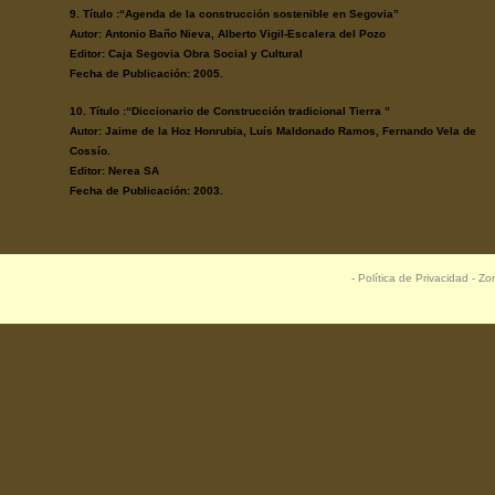
9. Título :“Agenda de la construcción sostenible en Segovia”
Autor: Antonio Baño Nieva, Alberto Vigil-Escalera del Pozo
Editor: Caja Segovia Obra Social y Cultural
Fecha de Publicación: 2005.
10. Título :“Diccionario de Construcción tradicional Tierra ”
Autor: Jaime de la Hoz Honrubia, Luís Maldonado Ramos, Fernando Vela de
Cossío.
Editor: Nerea SA
Fecha de Publicación: 2003.
- Política de Privacidad - 