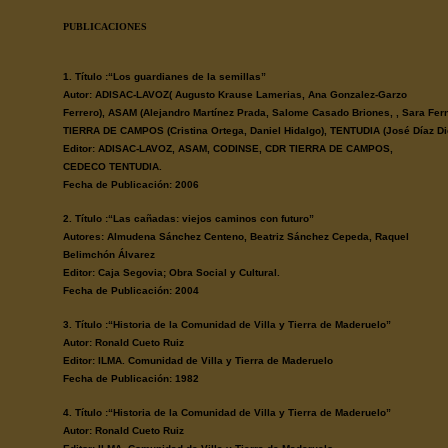
PUBLICACIONES
1. Título :“Los guardianes de la semillas”
Autor: ADISAC-LAVOZ( Augusto Krause Lamerias, Ana Gonzalez-Garzo
Ferrero), ASAM (Alejandro Martínez Prada, Salome Casado Briones, , Sara Fe
TIERRA DE CAMPOS (Cristina Ortega, Daniel Hidalgo), TENTUDIA (José Díaz Di
Editor: ADISAC-LAVOZ, ASAM, CODINSE, CDR TIERRA DE CAMPOS,
CEDECO TENTUDIA.
Fecha de Publicación: 2006
2. Título :“Las cañadas: viejos caminos con futuro”
Autores: Almudena Sánchez Centeno, Beatriz Sánchez Cepeda, Raquel
Belimchón Álvarez
Editor: Caja Segovia; Obra Social y Cultural.
Fecha de Publicación: 2004
3. Título :“Historia de la Comunidad de Villa y Tierra de Maderuelo”
Autor: Ronald Cueto Ruiz
Editor: ILMA. Comunidad de Villa y Tierra de Maderuelo
Fecha de Publicación: 1982
4. Título :“Historia de la Comunidad de Villa y Tierra de Maderuelo”
Autor: Ronald Cueto Ruiz