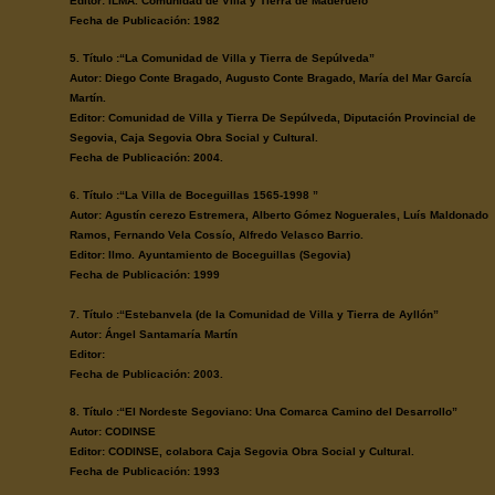
Editor: ILMA. Comunidad de Villa y Tierra de Maderuelo
Fecha de Publicación: 1982
5. Título :“La Comunidad de Villa y Tierra de Sepúlveda”
Autor: Diego Conte Bragado, Augusto Conte Bragado, María del Mar García
Martín.
Editor: Comunidad de Villa y Tierra De Sepúlveda, Diputación Provincial de
Segovia, Caja Segovia Obra Social y Cultural.
Fecha de Publicación: 2004.
6. Título :“La Villa de Boceguillas 1565-1998 ”
Autor: Agustín cerezo Estremera, Alberto Gómez Noguerales, Luís Maldonado
Ramos, Fernando Vela Cossío, Alfredo Velasco Barrio.
Editor: Ilmo. Ayuntamiento de Boceguillas (Segovia)
Fecha de Publicación: 1999
7. Título :“Estebanvela (de la Comunidad de Villa y Tierra de Ayllón”
Autor: Ángel Santamaría Martín
Editor:
Fecha de Publicación: 2003.
8. Título :“El Nordeste Segoviano: Una Comarca Camino del Desarrollo”
Autor: CODINSE
Editor: CODINSE, colabora Caja Segovia Obra Social y Cultural.
Fecha de Publicación: 1993