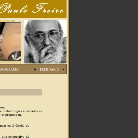
PROGRAMA
FEMINARIO
eso.
 de metodologías adecuadas es
ue se propongan.
nzar en el diseño de
e una perspectiva de