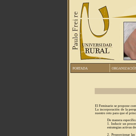
PORTADA
ORGANIZACIÓ
El Feminario se propone como
La incorporación de la persp
nuestro reto para que el pri
De manera específica
1. Inducir un proce
estrategias activas d
2. Proporcionar las