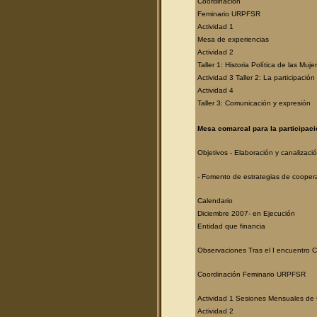
Coordinación
Feminario URPFSR
Actividad 1
Mesa de experiencias
Actividad 2
Taller 1: Historia Política de las Muje
Actividad 3 Taller 2: La participación
Actividad 4
Taller 3: Comunicación y expresión
Mesa comarcal para la participació
Objetivos - Elaboración y canalizaci
- Fomento de estrategias de coopera
Calendario
Diciembre 2007- en Ejecución
Entidad que financia
Observaciones Tras el I encuentro 
Coordinación Feminario URPFSR
Actividad 1 Sesiones Mensuales de 
Actividad 2