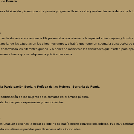
s de Género
ores básicos de género que nos permita programar, llevar a cabo y evaluar las actividades de la 
s
nifiesto las carencias que la UR presentaba con relación a la equidad entre mujeres y hombres
rrollando las cátedras en los diferentes grupos, y había que tener en cuenta la perspectiva de 
esarrollado los diferentes grupos, y a poner de manifiesto las dificultades que existen para aplic
manente hasta que se adquiera la práctica necesaria.
la Participación Social y Política de las Mujeres, Serranía de Ronda
 participación de las mujeres de la comarca en el ámbito público.
tacto, compartir experiencias y conocimientos.
s
on unas 20 personas, a pesar de que no se había hecho convocatoria pública. Fue muy satisfactor
 los talleres impartidos para llevarlos a otras localidades.