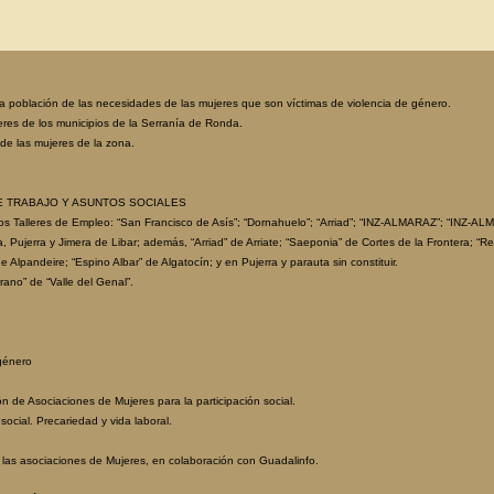
a la población de las necesidades de las mujeres que son víctimas de violencia de género.
jeres de los municipios de la Serranía de Ronda.
de las mujeres de la zona.
 DE TRABAJO Y ASUNTOS SOCIALES
s Talleres de Empleo: “San Francisco de Asís”; “Dornahuelo”; “Arriad”; “INZ-ALMARAZ”; “INZ-AL
 Pujerra y Jimera de Libar; además, “Arriad” de Arriate; “Saeponia” de Cortes de la Frontera; “
e Alpandeire; “Espino Albar” de Algatocín; y en Pujerra y parauta sin constituir.
rano” de “Valle del Genal”.
 género
ón de Asociaciones de Mujeres para la participación social.
 social. Precariedad y vida laboral.
 las asociaciones de Mujeres, en colaboración con Guadalinfo.