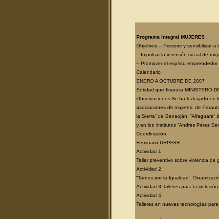
Programa Integral MUJERES
Objetivos – Prevenir y sensibilizar 
– Impulsar la inserción social de mu
– Promover el espíritu emprendedor 
Calendario
ENERO A OCTUBRE DE 2007
Entidad que financia MINISTERO
Observaciones Se ha trabajado en lo
asociaciones de mujeres: de Parauta,
la Sierra” de Benaoján; “Alfaguara” d
y en los Institutos “Andrés Pérez Ser
Coordinación
Feminario URPFSR
Actividad 1
Taller preventivo sobre violencia de
Actividad 2
“Tardes por la Igualdad”, Dinamizaci
Actividad 3 Talleres para la inclusión
Actividad 4
Talleres en nuevas tecnologías para