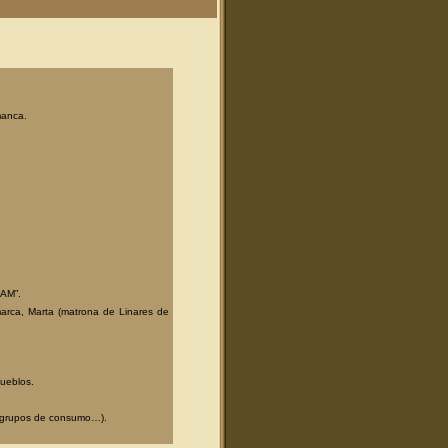
manca.
SAM”.
marca, Marta (matrona de Linares de
pueblos.
, grupos de consumo…).