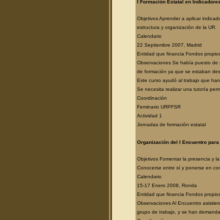
I Formación Estatal en Indicadore
Objetivos Aprender a aplicar indicad
estructura y organización de la UR.
Calendario
22 Septiembre 2007, Madrid
Entidad que financia Fondos propio
Observaciones Se había puesto de ma
de formación ya que se estaban desa
Este curso ayudó al trabajo que han d
Se necesita realizar una tutoría per
Coordinación
Feminario URPFSR
Actividad 1
Jornadas de formación estatal
Organización del I Encuentro para 
Objetivos Fomentar la presencia y la
Conocerse entre sí y ponerse en con
Calendario
15-17 Enero 2008, Ronda
Entidad que financia Fondos propio
Observaciones Al Encuentro asistier
grupo de trabajo, y se han demandado