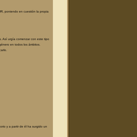
UR, poniendo en cuestión la propia
. Así urgía comenzar con este tipo
género en todos los ámbitos.
arlo.
io y a partir de él ha surgido un