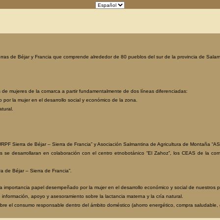
rras de Béjar y Francia que comprende alrededor de 80 pueblos del sur de la provincia de Sala
s de mujeres de la comarca a partir fundamentalmente de dos líneas diferenciadas:
por la mujer en el desarrollo social y económico de la zona.
tural.
PF Sierra de Béjar – Sierra de Francia” y Asociación Salmantina de Agricultura de Montaña “A
s se desarrollaran en colaboración con el centro etnobotánico “El Zahoz”, los CEAS de la co
 de Béjar – Sierra de Francia”.
 la importancia papel desempeñado por la mujer en el desarrollo económico y social de nuestros 
información, apoyo y asesoramiento sobre la lactancia materna y la cría natural.
sobre el consumo responsable dentro del ámbito doméstico (ahorro energético, compra saludable