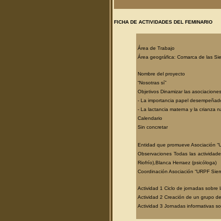
FICHA DE ACTIVIDADES DEL FEMINARIO
Área de Trabajo
Área geográfica: Comarca de las Sie
Nombre del proyecto
“Nosotras sí”
Objetivos Dinamizar las asociacione
- La importancia papel desempeñado 
- La lactancia materna y la crianza na
Calendario
Sin concretar
Entidad que promueve Asociación “UR
Observaciones Todas las actividade
Riofrío),Blanca Herraez (psicóloga)
Coordinación Asociación “URPF Sierra
Actividad 1 Ciclo de jornadas sobre
Actividad 2 Creación de un grupo de 
Actividad 3 Jornadas informativas 